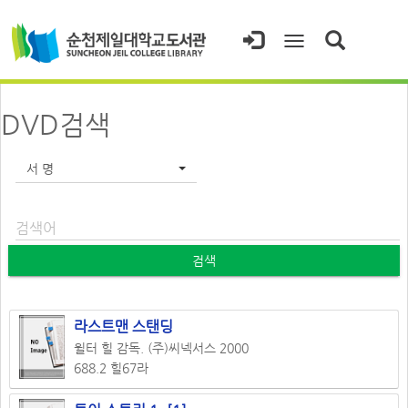
로
그
인
DVD검색
Toggle
Dropdown
검색어
검색
라스트맨 스탠딩
윌터 힐 감독.
(주)씨넥서스
2000
688.2 힐67라